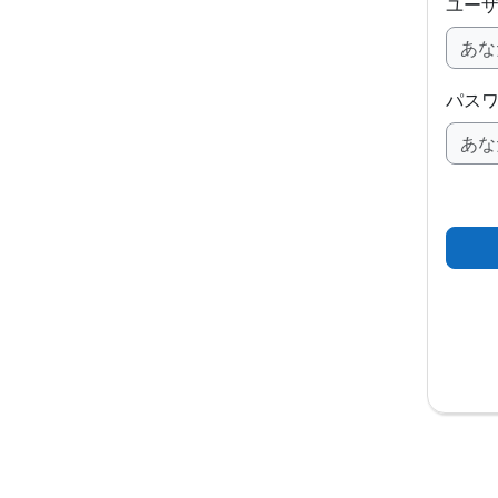
ユー
パス